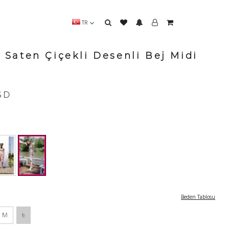
TR
a Saten Çiçekli Desenli Bej Midi
SD
Beden Tablosu
M
L