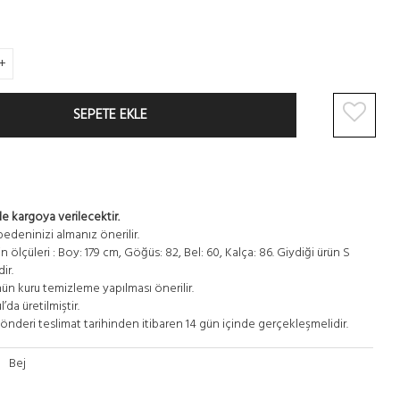
+
SEPETE EKLE
de kargoya verilecektir.
edeninizi almanız önerilir.
 ölçüleri : Boy: 179 cm, Göğüs: 82, Bel: 60, Kalça: 86. Giydiği ürün S
ir.
ün kuru temizleme yapılması önerilir.
’da üretilmiştir.
önderi teslimat tarihinden itibaren 14 gün içinde gerçekleşmelidir.
Bej