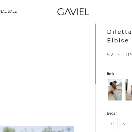
INAL SALE
Dilett
Elbise
52,00 U
Renk
Beden:
XS
S