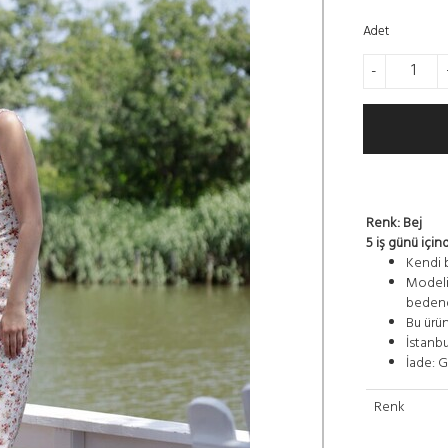
Adet
-
Renk: Bej
5 iş günü için
Kendi b
Modelin
bedend
Bu ürün
İstanbul
İade: G
Renk