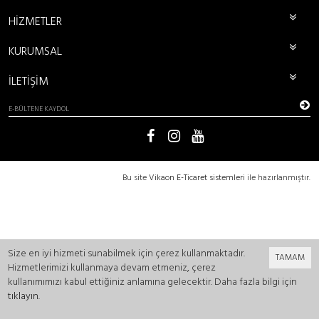
HİZMETLER
KURUMSAL
İLETİŞİM
Bu site
Vikaon E-Ticaret sistemleri
ile hazırlanmıştır.
Size en iyi hizmeti sunabilmek için çerez kullanmaktadır.
TAMAM
Hizmetlerimizi kullanmaya devam etmeniz, çerez
kullanımımızı kabul ettiğiniz anlamına gelecektir. Daha fazla bilgi için
tıklayın
.
0