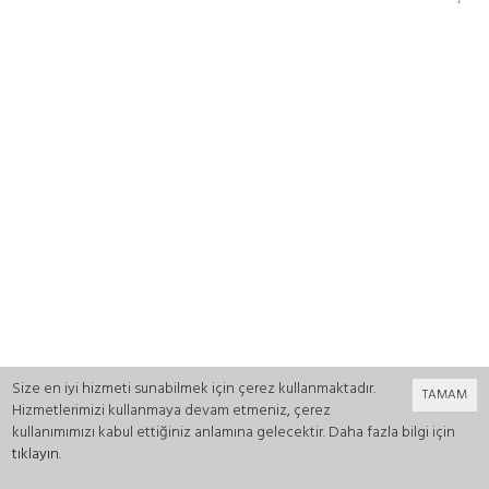
Size en iyi hizmeti sunabilmek için çerez kullanmaktadır.
TAMAM
Hizmetlerimizi kullanmaya devam etmeniz, çerez
kullanımımızı kabul ettiğiniz anlamına gelecektir. Daha fazla bilgi için
tıklayın
.
0